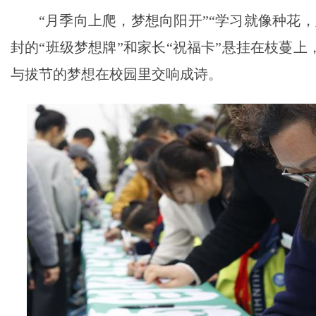
“月季向上爬，梦想向阳开”“学习就像种花
封的“班级梦想牌”和家长“祝福卡”悬挂在枝蔓
与拔节的梦想在校园里交响成诗。