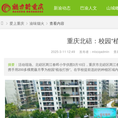
新渝动态
巴渝人文
山城
爱上重庆
渝味烟火
查看内容
魅
重庆北碚：校园“植
力
›
›
›
新
2025-3-11 12:49
|
发布者：
mlxcqadmin
|
查
重
庆
摘要：
活动现场。北碚区两江春晖小学供图3月10日，重庆市北碚区两江
携手用200多棵爬藤月季为校园“梳妆打扮”。在学校提前选好的种植区域内，