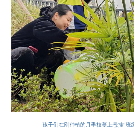
孩子们在刚种植的月季枝蔓上悬挂“班