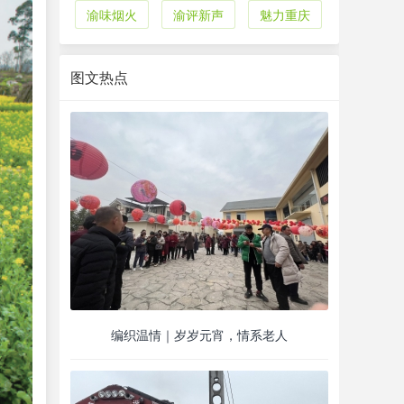
渝味烟火
渝评新声
魅力重庆
图文热点
编织温情｜岁岁元宵，情系老人