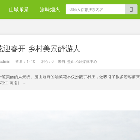
山城瞰景
渝味烟火
花迎春开 乡村美景醉游人
admin
|
查看：
1410
|
评论：0
|
来自:
璧山区融媒体中心
地一道美丽的风景线。漫山遍野的油菜花不仅扮靓了村庄，还吸引了很多游客前
 黄渝） ...