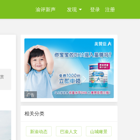
渝评新声
发现
登录
注册
来赏
广告
相关分类
新渝动态
巴渝人文
山城瞰景