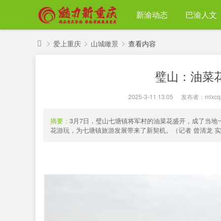
新渝动态
巴渝人文
爱上重庆
山城瞰景
查看内容
魅
璧山：油菜
力
›
›
›
新
2025-3-11 13:05
|
发布者：
mlxcq
重
庆
摘要：
3月7日，璧山七塘镇将军村的油菜花盛开，成了当
花游玩，为七塘镇旅游发展带来了新契机。（记者 曾清龙 实习生